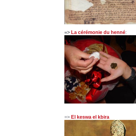
=>
La cérémonie du henné
:
=>
El keswa el kbira