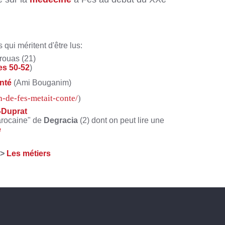
qui méritent d'être lus:
rouas (21)
es 50-52
)
onté
(Ami Bouganim)
h-de-fes-metait-conte/
)
-Duprat
arocaine" de
Degracia
(2) dont on peut lire une
e
=>
Les métiers