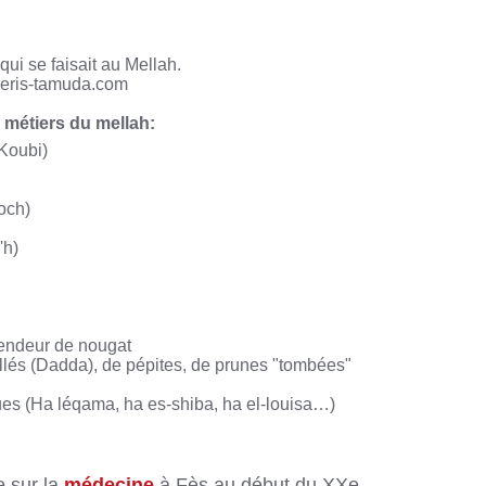
 qui se faisait au Mellah.
peris-tamuda.com
métiers du mellah:
 Koubi)
och)
'h)
vendeur de nougat
llés (Dadda), de pépites, de prunes "tombées"
es (Ha léqama, ha es-shiba, ha el-louisa…)
e sur la
médecine
à Fès au début du XXe