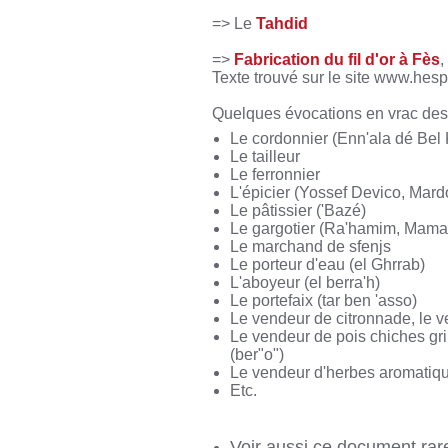
=> Le
Tahdid
=>
Fabrication du fil d'or à Fès
,
Texte trouvé sur le site www.hes
Quelques évocations en vrac des
Le cordonnier (Enn'ala dé Bel
Le tailleur
Le ferronnier
L'épicier (Yossef Devico, Mard
Le pâtissier ('Bazé)
Le gargotier (Ra'hamim, Mama
Le marchand de sfenjs
Le porteur d'eau (el Ghrrab)
L'aboyeur (el berra'h)
Le portefaix (tar ben 'asso)
Le vendeur de citronnade, le 
Le vendeur de pois chiches gri
(ber"o")
Le vendeur d'herbes aromatiqu
Etc.
Voir aussi ce document rar