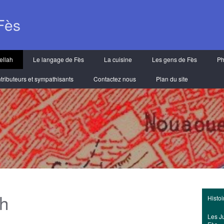
Fès
ellah
Le langage de Fès
La cuisine
Les gens de Fès
Ph
tributeurs et sympathisants
Contactez nous
Plan du site
ah
Histo
Les Ju