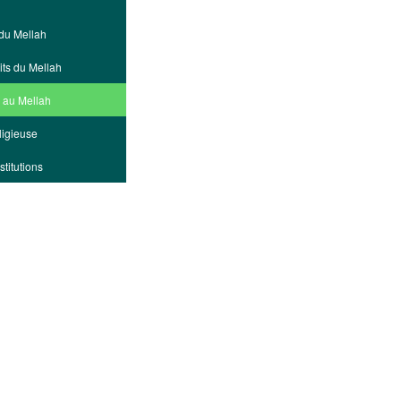
du Mellah
its du Mellah
e au Mellah
ligieuse
stitutions