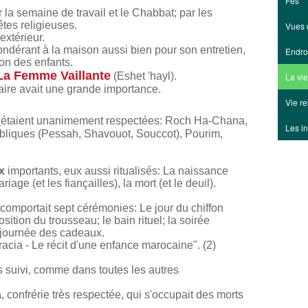
Fès
 la semaine de travail et le Chabbat; par les
êtes religieuses.
Vues 
extérieur.
ndérant à la maison aussi bien pour son entretien,
Endro
ion des enfants.
La Femme Vaillante
(Eshet 'hayl).
La vi
laire avait une grande importance.
Vie re
étaient unanimement respectées: Roch Ha-Chana,
Les in
bibliques (Pessah, Shavouot, Souccot), Pourim,
x
importants, eux aussi ritualisés: La naissance
riage (et les fiançailles), la mort (et le deuil).
 comportait sept cérémonies: Le jour du chiffon
sition du trousseau; le bain rituel; la soirée
a journée des cadeaux.
gracia - Le récit d'une enfance marocaine". (2)
rès suivi, comme dans toutes les autres
a
, confrérie très respectée, qui s'occupait des morts