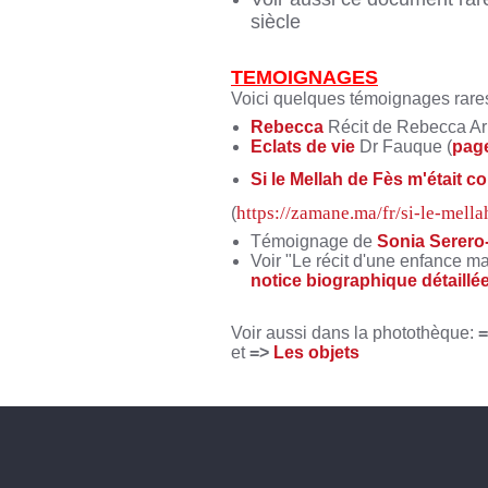
siècle
TEMOIGNAGES
Voici quelques témoignages rares 
Rebecca
Récit de Rebecca Ar
Eclats de vie
Dr Fauque (
pag
Si le Mellah de Fès m'était c
https://zamane.ma/fr/si-le-mella
(
Témoignage de
Sonia Serero
Voir "Le récit d'une enfance m
notice biographique détaillé
Voir aussi dans la photothèque:
et
=>
Les objets