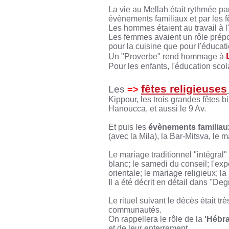
La vie au Mellah était rythmée par
évènements familiaux et par les f
Les hommes étaient au travail à l'
Les femmes avaient un rôle prépo
pour la cuisine que pour l'éducat
Un "Proverbe" rend hommage à
Pour les enfants, l'éducation sco
fêtes religieuses
Les
=>
Kippour, les trois grandes fêtes 
Hanoucca, et aussi le 9 Av.
Et puis les
évènements familiau
(avec la Mila), la Bar-Mitsva, le ma
Le mariage traditionnel "intégral"
blanc; le samedi du conseil; l'expo
orientale; le mariage religieux; l
Il a été décrit en détail dans "De
Le rituel suivant le décès était t
communautés.
On rappellera le rôle de la
'Hébr
et de leur enterrement.