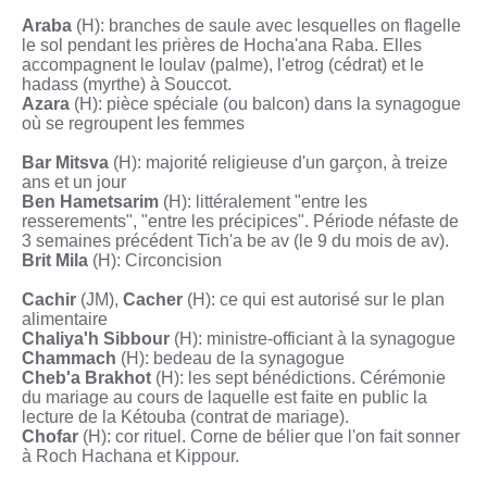
Araba
(H): branches de saule avec lesquelles on flagelle
le sol pendant les prières de Hocha'ana Raba. Elles
accompagnent le loulav (palme), l'etrog (cédrat) et le
hadass (myrthe) à Souccot.
Azara
(H): pièce spéciale (ou balcon) dans la synagogue
où se regroupent les femmes
Bar Mitsva
(H): majorité religieuse d'un garçon, à treize
ans et un jour
Ben Hametsarim
(H): littéralement "entre les
resserements", "entre les précipices". Période néfaste de
3 semaines précédent Tich'a be av (le 9 du mois de av).
Brit Mila
(H): Circoncision
Cachir
(JM),
Cacher
(H): ce qui est autorisé sur le plan
alimentaire
Chaliya'h Sibbour
(H): ministre-officiant à la synagogue
Chammach
(H): bedeau de la synagogue
Cheb'a Brakhot
(H): les sept bénédictions. Cérémonie
du mariage au cours de laquelle est faite en public la
lecture de la Kétouba (contrat de mariage).
Chofar
(H): cor rituel. Corne de bélier que l'on fait sonner
à Roch Hachana et Kippour.