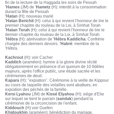
fin de la lecture de la Haggada les soirs de Pessah
'Hames
(JM) de '
Hametz
(H): interdit à la consommation
durant la fête de Pessah
'Hatan
(H): nouveau marié
'Hatan Berichit
(H): celui à qui revient l'honneur de lire le
premier chapitre du rouleau de la Loi, à Simhat Torah
'Hatan Torah
(H): celui à qui revient l'honneur de lire le
dernier chapitre du rouleau de la Loi, à Simhat Torah
'Hébra
(H): abréviation de
'Hébra Kaddicha
. Confrérie
chargée des derniers devoirs.
'Habré
: membre de la
'Hébra.
Kachrout
(H): voir Cacher
Kaddich
(araméen): hymne à la gloire divine récité
obligatoirement en présence d'un quorum de 10 fidèles
majeurs, après l'office public, une étude sacrée et les
cérémonies de deuil.
Kapara
(H): "expiation". Cérémonie à la veille de Kippour
au cours de laquelle des volailles sont abattues, en
expiation des péchés de la famille.
Kersi Lyahou
(JM) de
Kissé Elyahou
(H): siège d'Elie
sur lequel se tient le parrain (
sandak
) pendant la
cérémonie de la circoncision de l'enfant.
Kiddouch
(H) voir Guefen
Khidoukhin
(araméen): bénédiction du mariage.