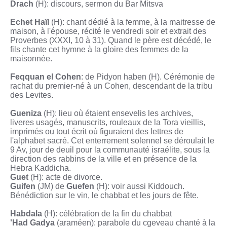
Drach
(H): discours, sermon du Bar Mitsva
Echet Haïl
(H): chant dédié à la femme, à la maitresse de
maison, à l'épouse, récité le vendredi soir et extrait des
Proverbes (XXXI, 10 à 31). Quand le père est décédé, le
fils chante cet hymne à la gloire des femmes de la
maisonnée.
Feqquan el Cohen
: de Pidyon haben (H). Cérémonie de
rachat du premier-né à un Cohen, descendant de la tribu
des Levites.
Gueniza
(H): lieu où étaient ensevelis les archives,
liveres usagés, manuscrits, rouleaux de la Tora vieillis,
imprimés ou tout écrit où figuraient des lettres de
l'alphabet sacré. Cet enterrement solennel se déroulait le
9 Av, jour de deuil pour la communauté israélite, sous la
direction des rabbins de la ville et en présence de la
Hebra Kaddicha.
Guet
(H): acte de divorce.
Guifen
(JM) de
Guefen
(H): voir aussi Kiddouch.
Bénédiction sur le vin, le chabbat et les jours de fête.
Habdala
(H): célébration de la fin du chabbat
'Had Gadya
(araméen): parabole du cgeveau chanté à la