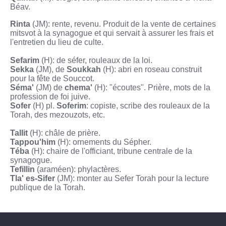
Béav.
Rinta
(JM): rente, revenu. Produit de la vente de certaines
mitsvot à la synagogue et qui servait à assurer les frais et
l'entretien du lieu de culte.
Sefarim
(H): de séfer, rouleaux de la loi.
Sekka
(JM), de
Soukkah
(H): abri en roseau construit
pour la fête de Souccot.
Séma'
(JM) de
chema'
(H): "écoutes". Prière, mots de la
profession de foi juive.
Sofer
(H) pl.
Soferim
: copiste, scribe des rouleaux de la
Torah, des mezouzots, etc.
Tallit
(H): châle de prière.
Tappou'him
(H): ornements du Sépher.
Téba
(H): chaire de l'officiant, tribune centrale de la
synagogue.
Tefillin
(araméen): phylactères.
Tla' es-Sifer
(JM): monter au Sefer Torah pour la lecture
publique de la Torah.