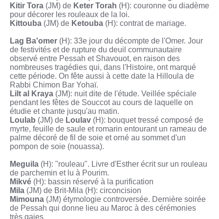
Kitir Tora
(JM) de
Keter Torah
(H): couronne ou diadème
pour décorer les rouleaux de la loi.
Kittouba
(JM) de
Ketouba
(H): contrat de mariage.
Lag Ba'omer
(H): 33
e
jour du décompte de l'Omer. Jour
de festivités et de rupture du deuil communautaire
observé entre Pessah et Shavouot, en raison des
nombreuses tragédies qui, dans l'Histoire, ont marqué
cette période. On fête aussi à cette date la Hilloula de
Rabbi Chimon Bar Yohaï.
Lilt al Kraya
(JM): nuit dite de l'étude. Veillée spéciale
pendant les fêtes de Souccot au cours de laquelle on
étudie et chante jusqu'au matin.
Loulab
(JM) de
Loulav
(H): bouquet tressé composé de
myrte, feuille de saule et romarin entourant un rameau de
palme décoré de fil de soie et orné au sommet d'un
pompon de soie (nouassa).
Meguila
(H): "rouleau". Livre d'Esther écrit sur un rouleau
de parchemin et lu à Pourim.
Mikvé
(H): bassin réservé à la purification
Mila
(JM) de Brit-Mila (H): circoncision
Mimouna
(JM) étymologie controversée. Dernière soirée
de Pessah qui donne lieu au Maroc à des cérémonies
très gaies