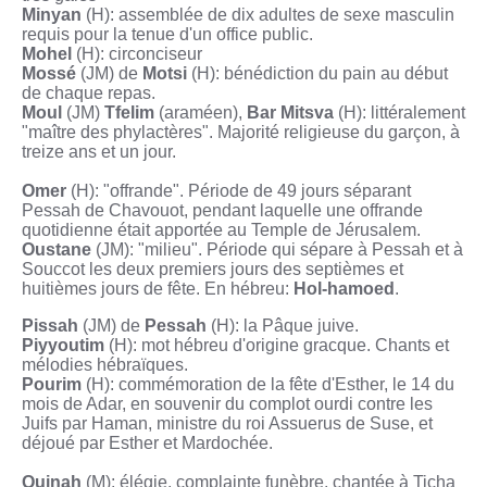
Minyan
(H): assemblée de dix adultes de sexe masculin
requis pour la tenue d'un office public.
Mohel
(H): circonciseur
Mossé
(JM) de
Motsi
(H): bénédiction du pain au début
de chaque repas.
Moul
(JM)
Tfelim
(araméen),
Bar Mitsva
(H): littéralement
"maître des phylactères". Majorité religieuse du garçon, à
treize ans et un jour.
Omer
(H): "offrande". Période de 49 jours séparant
Pessah de Chavouot, pendant laquelle une offrande
quotidienne était apportée au Temple de Jérusalem.
Oustane
(JM): "milieu". Période qui sépare à Pessah et à
Souccot les deux premiers jours des septièmes et
huitièmes jours de fête. En hébreu:
Hol-hamoed
.
Pissah
(JM) de
Pessah
(H): la Pâque juive.
Piyyoutim
(H): mot hébreu d'origine gracque. Chants et
mélodies hébraïques.
Pourim
(H): commémoration de la fête d'Esther, le 14 du
mois de Adar, en souvenir du complot ourdi contre les
Juifs par Haman, ministre du roi Assuerus de Suse, et
déjoué par Esther et Mardochée.
Quinah
(M): élégie, complainte funèbre, chantée à Ticha