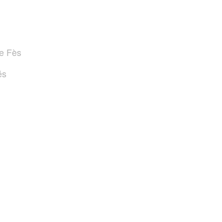
de Fès
és