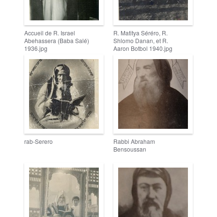
Accueil de R. Israel
R. Matitya Séréro, R.
Abehassera (Baba Salé)
Shlomo Danan, et R.
1936.jpg
Aaron Botbol 1940.jpg
rab-Serero
Rabbi Abraham
Bensoussan