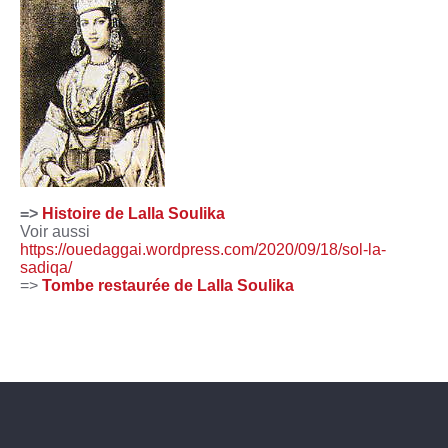
=>
Histoire de Lalla Soulika
Voir aussi
https://ouedaggai.wordpress.com/2020/09/18/sol-la-
sadiqa/
=>
Tombe restaurée de Lalla Soulika