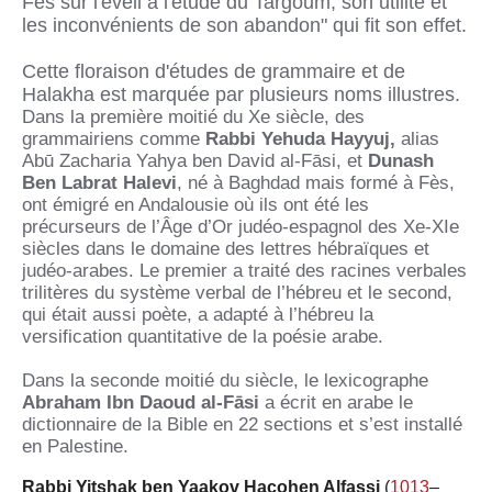
Fès sur l'éveil à l'étude du Targoum, son utilité et
les inconvénients de son abandon" qui fit son effet.
Cette floraison d'études de grammaire et de
Halakha est marquée par plusieurs noms illustres.
Dans la première moitié du Xe siècle, des
grammairiens comme
Rabbi Yehuda Hayyuj,
alias
Abū Zacharia Yahya ben David al-Fāsi, et
Dunash
Ben Labrat Halevi
, né à Baghdad mais formé à Fès,
ont émigré en Andalousie où ils ont été les
précurseurs de l’Âge d’Or judéo-espagnol des Xe-XIe
siècles dans le domaine des lettres hébraïques et
judéo-arabes. Le premier a traité des racines verbales
trilitères du système verbal de l’hébreu et le second,
qui était aussi poète, a adapté à l’hébreu la
versification quantitative de la poésie arabe.
Dans la seconde moitié du siècle, le lexicographe
Abraham Ibn Daoud al-Fāsi
a écrit en arabe le
dictionnaire de la Bible en 22 sections et s’est installé
en Palestine.
Rabbi Yitshak ben Yaakov Hacohen Alfassi
(
1013
–