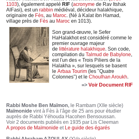
1103
), également appelé
RIF
(
acronyme
de
Rav
Itshak
AlFasi), est un
rabbin
médiéval, décideur halakhique,
originaire de
Fès
, au
Maroc
. (Né à Kalat ibn Hamad,
village près de
Fès
au
Maroc
en 1013).
Son grand-œuvre, le
Sefer
HaHalakhot est considéré comme le
premier ouvrage majeur
de
littérature halakhique
. Son code,
compilation du
Talmud de Babylone
,
est l'un des « Trois Piliers de la
Halakha », sur lesquels se basent
le
Arbaa Tourim
(les "Quatre
Colonnes") et le
Choulhan Aroukh
.
=>
Voir Document RIF
Rabbi Moshe Ben Maïmon,
le Rambam (XIIe siècle)
Maïmonide
vint à Fès à l'âge de 25 ans pour étudier
auprès de Rabbi Yéhouda Hacohen Bensoussan.
Voir 2 documents publiés en 1935 par Lis Cleeman
A propos de Maïmonide
et
Le guide des égarés
Rabbi Abraham AZOULAY
(XVe siècle)